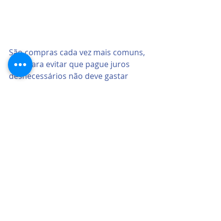
São compras cada vez mais comuns, 
mas para evitar que pague juros 
desnecessários não deve gastar 
mais de 30% do limite disponível no 
cartão de crédito. Para evitar gastos 
excessivos deve pagar sempre a 
pronto pata ter um maior controle 
dos seus gastos.
magens: Unplash. Agradecimentos a  
i
Kelly Sikkema, André Taissin, Averi Evans, 
Firmbee e Barb Huya.