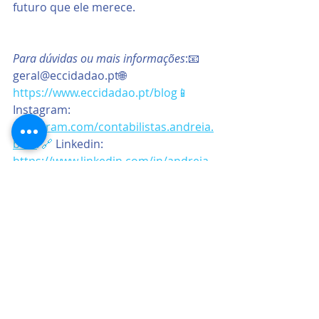
futuro que ele merece.
Para dúvidas ou mais informações
:📧 
geral@eccidadao.pt🌐 
https://www.eccidadao.pt/blog📱
Instagram: 
instagram.com/contabilistas.andreia.
beta
/🔗
 Linkedin: 
https://www.linkedin.com/in/andreia-
silva-b97bbb67/▶️
 YouTube: 
https://www.youtube.com/@andreias
ilva6690
Fique atento! Todos os meses vou 
trazer-lhe conteúdos úteis e práticos 
para gerir melhor o seu negócio.
Newsletter
Contabilidade e finanças