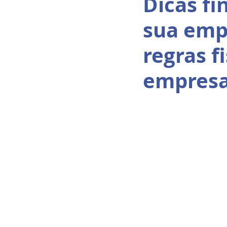
Dicas fi
sua emp
regras f
empresa