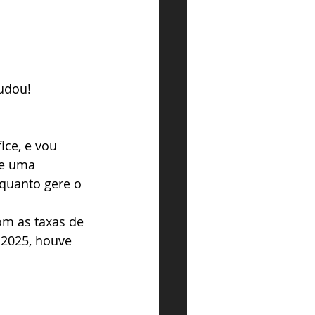
udou!
ice, e vou 
de uma 
nquanto gere o 
om as taxas de 
2025, houve 