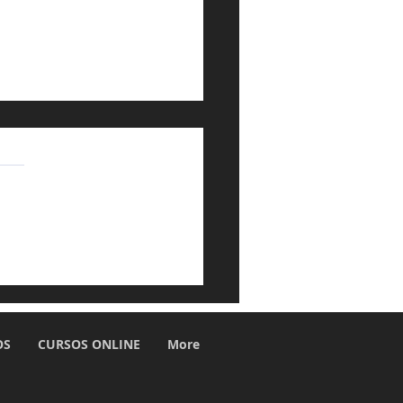
do Trabalhador:
ndo o patrão também
isa de equilíbrio
OS
CURSOS ONLINE
More