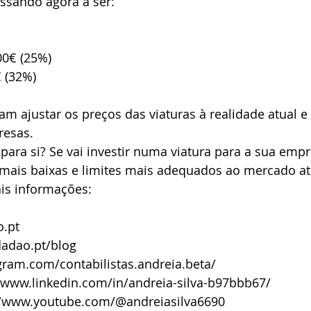
ssando agora a ser:
00€ (25%)
€ (32%)
am ajustar os preços das viaturas à realidade atual e a
resas.
o para si? Se vai investir numa viatura para a sua emp
 mais baixas e limites mais adequados ao mercado at
is informações:
o.pt
dadao.pt/blog
gram.com/contabilistas.andreia.beta/
//www.linkedin.com/in/andreia-silva-b97bbb67/
//www.youtube.com/@andreiasilva6690