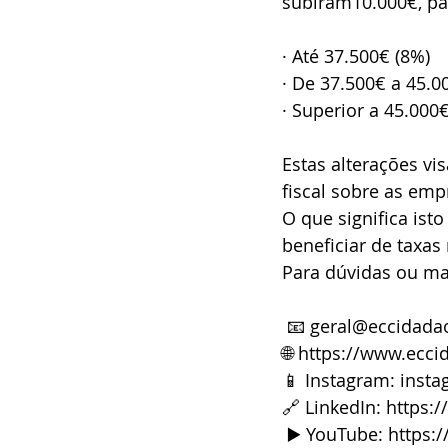
subiram10.000€, pa
· Até 37.500€ (8%)
· De 37.500€ a 45.0
· Superior a 45.000
Estas alterações vis
fiscal sobre as emp
O que significa ist
beneficiar de taxas
Para dúvidas ou ma
 📧 
geral@eccidada
🌐 
https://www.ecci
📱 Instagram: 
insta
🔗 LinkedIn: 
https:
 ▶️ YouTube: 
https: