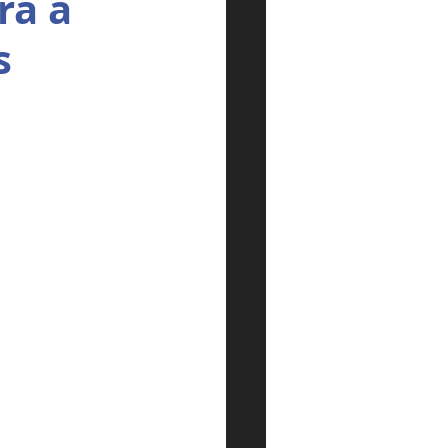
ra a
s