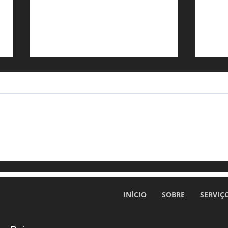
A meio do ano: o que as
Dia 
tuas contas dizem sobre
qua
ti?
prec
INÍCIO
SOBRE
SERVIÇ