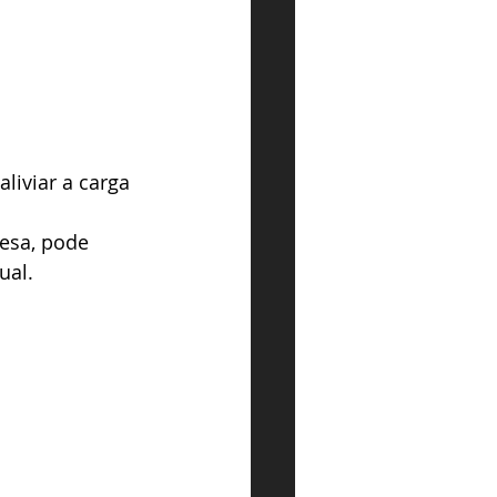
liviar a carga 
resa, pode 
ual.