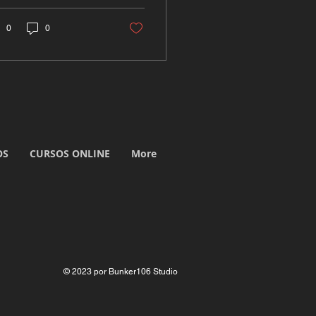
itos empresários,
elancers e autónomos.
0
0
OS
CURSOS ONLINE
More
© 2023 por Bunker106 Studio