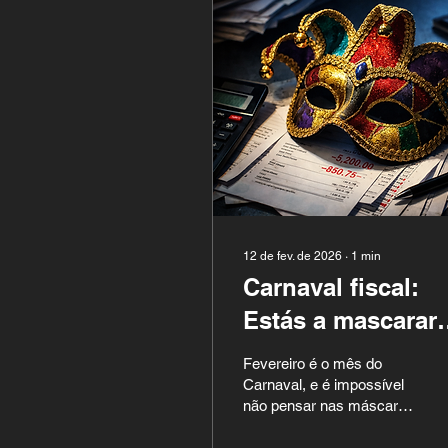
12 de fev. de 2026
∙
1
min
Carnaval fiscal:
Estás a mascarar
os números do te
Fevereiro é o mês do
negócio?
Carnaval, e é impossível
não pensar nas máscaras
.— Nas que usamos em
festas… e nas que, sem