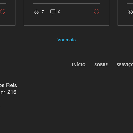
obrigações legais, como
mu
também ajuda a ter uma
7
0
fre
visão clara das tuas
operações. Nesta edição,
mostramos por que deves
começar o inventário
Ver mais
agora e como isso
beneficia o teu negócio.
INÍCIO
SOBRE
SERVIÇ
os Reis
,nº 216
s