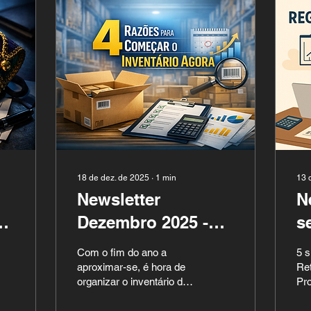
18 de dez. de 2025
∙
1
min
13 
Newsletter
N
Dezembro 2025 -
s
u
Final do Ano à
Com o fim do ano a
5 
Vista
aproximar-se, é hora de
Ret
organizar o inventário do
Produ
teu negócio. Este passo
se
essencial não só cumpre
reg