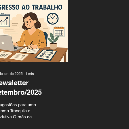
de set. de 2025
∙
1
min
ewsletter
etembro/2025
sugestões para uma
oma Tranquila e
tiva O mês de
tembro marca o
resso ao trabalho para