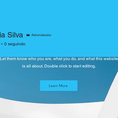
About Us
a Silva
Administrador
0
seguindo
This is a space to tell users about yourself and your business.
Let them know who you are, what you do, and what this website
is all about. Double click to start editing.
Learn More