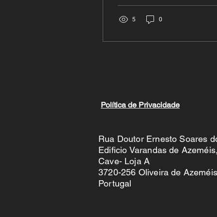
perceber, colocamos
também no negócio. Há
5
0
empresários e
trabalhadores
independentes que
acreditam que esconder
um número aqui ou omitir
um gasto ali “não faz mal
nenhum”.
Política de Privacidade
Rua Doutor Ernesto Soares d
Edificio Varandas de Azeméis
Cave- Loja A
3720-256 Oliveira de Azeméi
Portugal