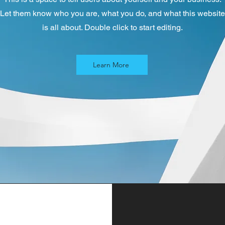
Let them know who you are, what you do, and what this website
is all about. Double click to start editing.
Learn More