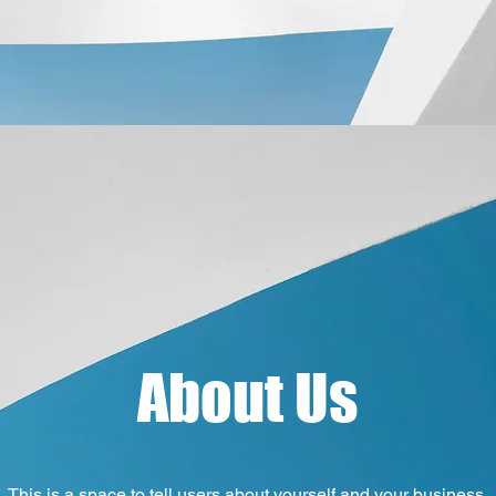
About Us
This is a space to tell users about yourself and your business.