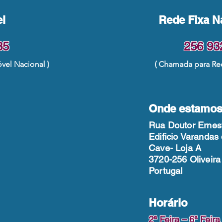
l
Rede Fixa N
35
256 93
el Nacional )
( Chamada para Red
Onde estamos
Rua Doutor Ernes
Edificio Varandas
Cave- Loja A
3720-256 Oliveir
Portugal
Horário
2ª Feira – 6ª Feira