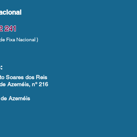
acional
2 241
e Fixa Nacional )
:
to Soares dos Reis
 de Azeméis, nº 216
a de Azeméis