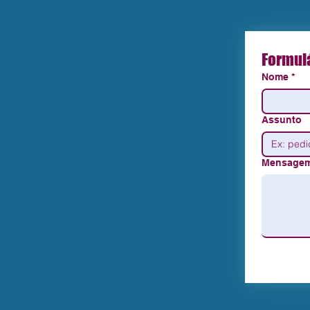
Formulá
Nome
*
Assunto
Mensage