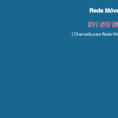
Rede Móve
911 547 5
( Chamada para Rede Móv