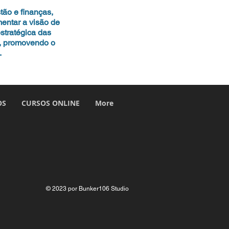
tão e finanças,
entar a visão de
estratégica das
, promovendo o
.
OS
CURSOS ONLINE
More
© 2023 por Bunker106 Studio