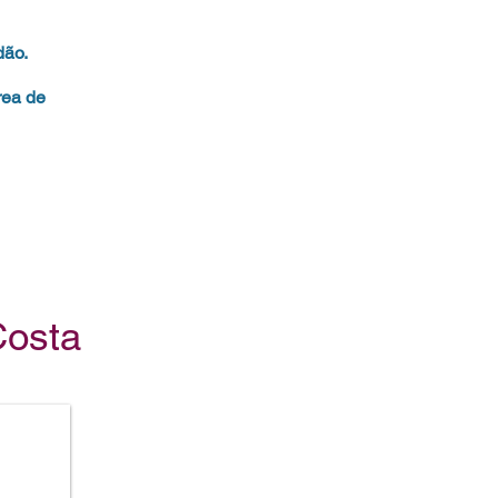
dão.
rea de
Costa