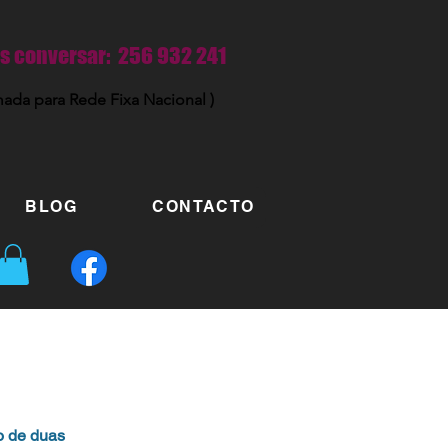
 conversar: 256 932 241
ada para Rede Fixa Nacional )
BLOG
CONTACTO
o de duas