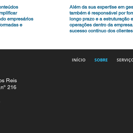
conteúdos
Além da sua expertise em ges
mplificar
também é responsável por fom
ando empresários
longo prazo e a estruturação 
formadas e
operações dentro da empresa
sucesso contínuo dos clientes
INÍCIO
SOBRE
SERVIÇ
os Reis
,nº 216
s