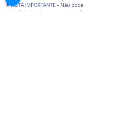
➤ NOTA IMPORTANTE – Não pode 
tirar dinheiro da empresa para fins 
pessoais.
➤ Distribuição de lucros – se 
englobar contam 50% para o “bolo” 
dos rendimentos auferidos (IRS) 
caso contrário, são tributados 
autonomamente à taxa de 28%.
Subscreva a nossa newsletter para 
receber todos os meses conteúdos 
valiosos.
Contabilidade e finanças