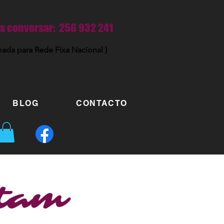
 conversar: 256 932 241
ada para Rede Fixa Nacional )
BLOG
CONTACTO
ntam