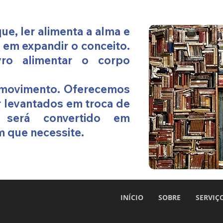
ue, ler alimenta a alma e
em expandir o conceito.
ro alimentar o corpo
movimento. Oferecemos
r levantados em troca de
será convertido em
m que necessite.
INÍCIO
SOBRE
SERVIÇ