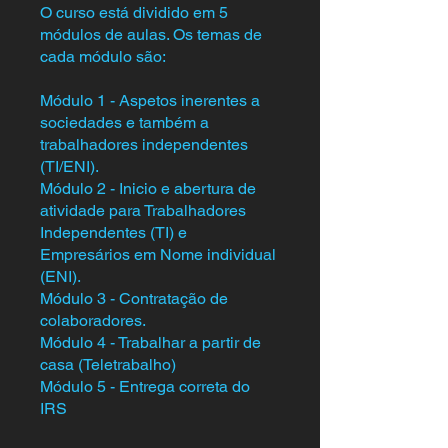
O curso está dividido em 5
módulos de aulas. Os temas de
cada módulo são:
Módulo 1 - Aspetos inerentes a
sociedades e também a
trabalhadores independentes
(TI/ENI).
Módulo 2 - Inicio e abertura de
atividade para Trabalhadores
Independentes (TI) e
Empresários em Nome individual
(ENI).
Módulo 3 - Contratação de
colaboradores.
Módulo 4 - Trabalhar a partir de
casa (Teletrabalho)
Módulo 5 - Entrega correta do
IRS