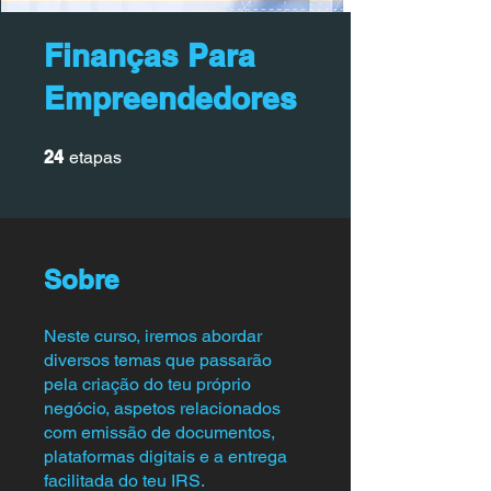
Finanças Para
Empreendedores
24 etapas
24
etapas
Sobre
Neste curso, iremos abordar
diversos temas que passarão
pela criação do teu próprio
negócio, aspetos relacionados
com emissão de documentos,
plataformas digitais e a entrega
facilitada do teu IRS.